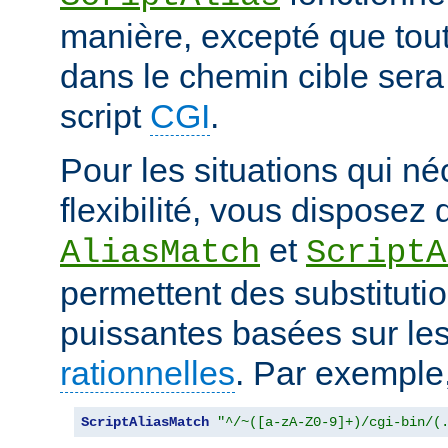
manière, excepté que tout
dans le chemin cible sera
script
CGI
.
Pour les situations qui né
flexibilité, vous disposez 
et
AliasMatch
ScriptA
permettent des substituti
puissantes basées sur le
rationnelles
. Par exemple
ScriptAliasMatch
"^/~([a-zA-Z0-9]+)/cgi-bin/(