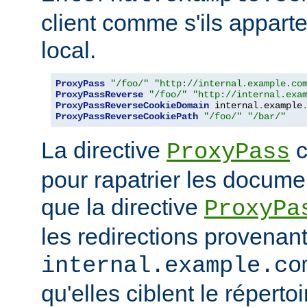
client comme s'ils appart
local.
ProxyPass
"/foo/"
"http://internal.example.co
ProxyPassReverse
"/foo/"
"http://internal.exa
ProxyPassReverseCookieDomain
 internal
.
example
ProxyPassReverseCookiePath
"/foo/"
"/bar/"
La directive
c
ProxyPass
pour rapatrier les docume
que la directive
ProxyPa
les redirections provenan
internal.example.co
qu'elles ciblent le réperto