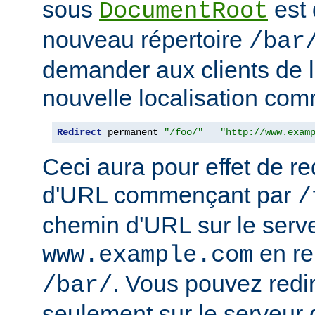
sous
est 
DocumentRoot
nouveau répertoire
/bar
demander aux clients de l
nouvelle localisation comm
Redirect
 permanent 
"/foo/"
"http://www.exam
Ceci aura pour effet de re
d'URL commençant par
/
chemin d'URL sur le serv
en r
www.example.com
. Vous pouvez redir
/bar/
seulement sur le serveur 