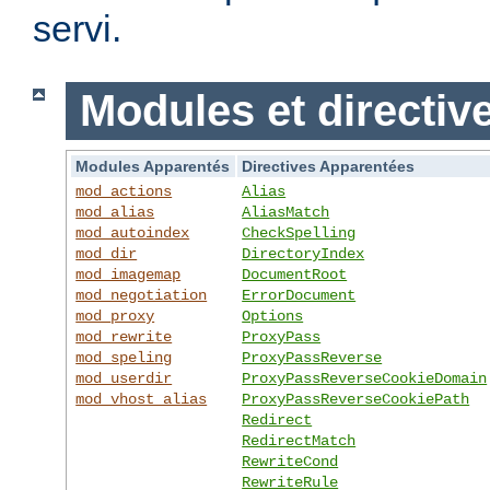
servi.
Modules et directiv
Modules Apparentés
Directives Apparentées
mod_actions
Alias
mod_alias
AliasMatch
mod_autoindex
CheckSpelling
mod_dir
DirectoryIndex
mod_imagemap
DocumentRoot
mod_negotiation
ErrorDocument
mod_proxy
Options
mod_rewrite
ProxyPass
mod_speling
ProxyPassReverse
mod_userdir
ProxyPassReverseCookieDomain
mod_vhost_alias
ProxyPassReverseCookiePath
Redirect
RedirectMatch
RewriteCond
RewriteRule