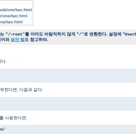
bob/one/two.html
r/one/two.html
one/two.html
는
를 아마도 바람직하지 않게
로 변환한다. 설정에 "
"/~root"
"/"
User
시어와
보안 팁
도 참고하라.
다:
부한다면, 다음과 같다:
를 사용한다면:
om/