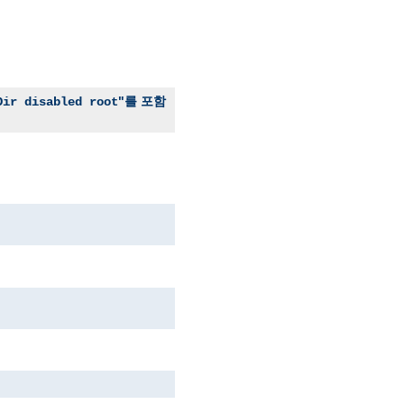
"를 포함
Dir disabled root