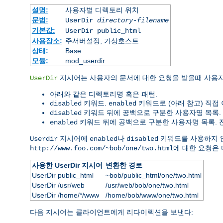
설명:
사용자별 디렉토리 위치
문법:
UserDir
directory-filename
기본값:
UserDir public_html
사용장소:
주서버설정, 가상호스트
상태:
Base
모듈:
mod_userdir
지시어는 사용자의 문서에 대한 요청을 받을때 사용
UserDir
아래와 같은 디렉토리명 혹은 패턴.
키워드.
키워드로 (아래 참고) 직접
disabled
enabled
키워드 뒤에 공백으로 구분한 사용자명 목록
disabled
키워드 뒤에 공백으로 구분한 사용자명 목록. 전
enabled
지시어에
나
키워드를 사용하지 
Userdir
enabled
disabled
에 대한 요청은
http://www.foo.com/~bob/one/two.html
사용한 UserDir 지시어
변환한 경로
UserDir public_html
~bob/public_html/one/two.html
UserDir /usr/web
/usr/web/bob/one/two.html
UserDir /home/*/www
/home/bob/www/one/two.html
다음 지시어는 클라이언트에게 리다이렉션을 보낸다: