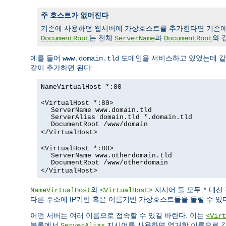
주 호스트가 없어진다
기존에 사용하던 웹서버에 가상호스트를 추가한다면 기존에
는 전체
과
와 
DocumentRoot
ServerName
DocumentRoot
예를 들어
도메인을 서비스하고 있었는데 같은
www.domain.tld
같이 추가하면 된다:
NameVirtualHost *:80
<VirtualHost *:80>
ServerName www.domain.tld
ServerAlias domain.tld *.domain.tld
DocumentRoot /www/domain
</VirtualHost>
<VirtualHost *:80>
ServerName www.otherdomain.tld
DocumentRoot /www/otherdomain
</VirtualHost>
와
지시어 둘 모두
대신 
NameVirtualHost
<VirtualHost>
*
다른 주소에 IP기반 혹은 이름기반 가상호스트들을 돌릴 수 있다
어떤 서버는 여러 이름으로 접속할 수 있길 바란다. 이는
<Virt
블록에서
지시어를 사용하면 열거한 이름으로 같
ServerAlias