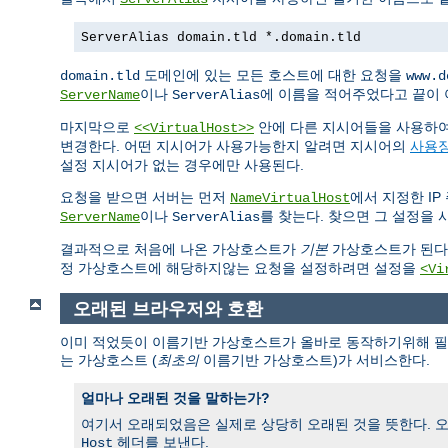
ServerAlias domain.tld *.domain.tld
도메인에 있는 모든 호스트에 대한 요청을
domain.tld
www.d
이나
에 이름을 적어주었다고 끝이 아
ServerName
ServerAlias
마지막으로
안에 다른 지시어들을 사용하여
<<VirtualHost>>
변경한다. 어떤 지시어가 사용가능한지 알려면 지시어의
사용
설정 지시어가 없는 경우에만 사용된다.
요청을 받으면 서버는 먼저
에서 지정한 IP
NameVirtualHost
이나
를 찾는다. 찾으면 그 설정을
ServerName
ServerAlias
결과적으로 처음에 나온 가상호스트가
기본
가상호스트가 된다.
정 가상호스트에 해당하지않는 요청을 설정하려면 설정을
<Vi
오래된 브라우저와 호환
이미 적었듯이 이름기반 가상호스트가 올바로 동작하기위해 필요
는 가상호스트 (
최초의
이름기반 가상호스트)가 서비스한다.
얼마나 오래된 것을 말하는가?
여기서 오래되었음은 실제로 상당히 오래된 것을 뜻한다. 
헤더를 보낸다.
Host