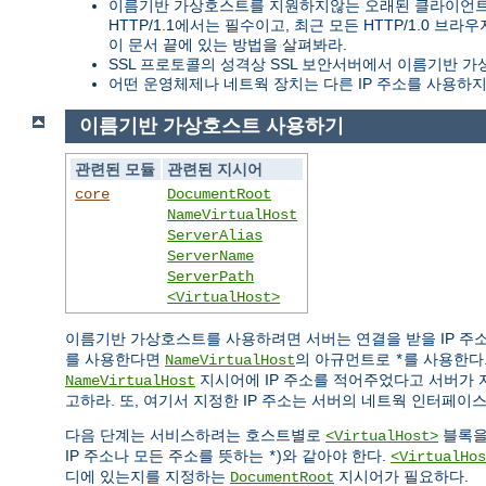
이름기반 가상호스트를 지원하지않는 오래된 클라이언트들이
HTTP/1.1에서는 필수이고, 최근 모든 HTTP/1.
이 문서 끝에 있는 방법을 살펴봐라.
SSL 프로토콜의 성격상 SSL 보안서버에서 이름기반 가
어떤 운영체제나 네트웍 장치는 다른 IP 주소를 사용하지 
이름기반 가상호스트 사용하기
관련된 모듈
관련된 지시어
core
DocumentRoot
NameVirtualHost
ServerAlias
ServerName
ServerPath
<VirtualHost>
이름기반 가상호스트를 사용하려면 서버는 연결을 받을 IP 주소
를 사용한다면
의 아규먼트로
를 사용한다.
NameVirtualHost
*
지시어에 IP 주소를 적어주었다고 서버가 
NameVirtualHost
고하라. 또, 여기서 지정한 IP 주소는 서버의 네트웍 인터페이
다음 단계는 서비스하려는 호스트별로
블록을
<VirtualHost>
IP 주소나 모든 주소를 뜻하는
)와 같아야 한다.
*
<VirtualHos
디에 있는지를 지정하는
지시어가 필요하다.
DocumentRoot